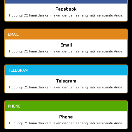
Facebook
Hubungi CS kami dan kami akan dengan senang hati membantu Anda.
EMAIL
Email
Hubungi CS kami dan kami akan dengan senang hati membantu Anda.
TELEGRAM
Telegram
Hubungi CS kami dan kami akan dengan senang hati membantu Anda.
PHONE
Phone
Hubungi CS kami dan kami akan dengan senang hati membantu Anda.