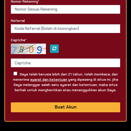
Nomor Rekening*
Referral
Captcha*
Saya telah berusia lebih dari 21 tahun, telah membaca, dan
menerima
syarat dan ketentuan
yang dipasang di situs ini, jika
Saya melanggar salah satu syarat dan ketentuan, maka situs
berhak untuk menghentikan atau menangguhkan akun Saya.
Buat Akun