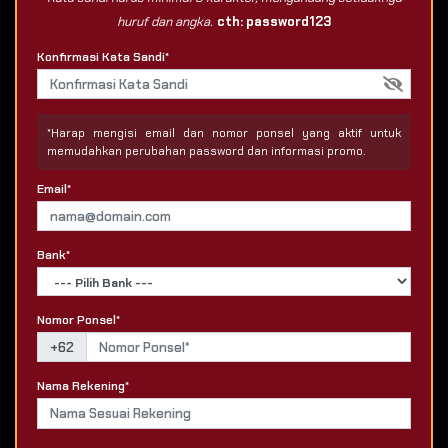
huruf dan angka.
cth: password123
Konfirmasi Kata Sandi*
*Harap mengisi email dan nomor ponsel yang aktif untuk
memudahkan perubahan password dan informasi promo.
Email*
Bank*
Nomor Ponsel*
+62
Nama Rekening*